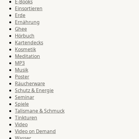
E-Books
Einsortieren
Erde
Ernährung
Ghee
Hörbuch
Kartendecks
Kosmetik
Meditation
MP3
Musik
Poster
Räucherware
Schutz & Energie
Seminar
Spiele
Talismane & Schmuck
Tinkturen
Video
Video on Demand
Wasser