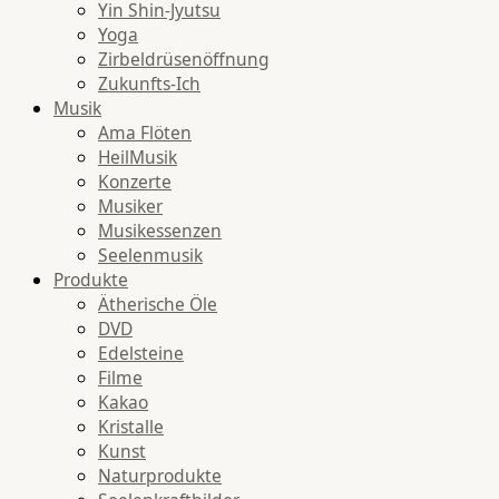
Yin Shin-Jyutsu
Yoga
Zirbeldrüsenöffnung
Zukunfts-Ich
Musik
Ama Flöten
HeilMusik
Konzerte
Musiker
Musikessenzen
Seelenmusik
Produkte
Ätherische Öle
DVD
Edelsteine
Filme
Kakao
Kristalle
Kunst
Naturprodukte