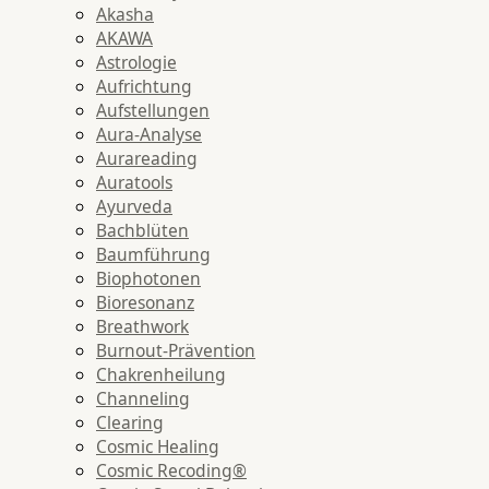
Akasha
AKAWA
Astrologie
Aufrichtung
Aufstellungen
Aura-Analyse
Aurareading
Auratools
Ayurveda
Bachblüten
Baumführung
Biophotonen
Bioresonanz
Breathwork
Burnout-Prävention
Chakrenheilung
Channeling
Clearing
Cosmic Healing
Cosmic Recoding®