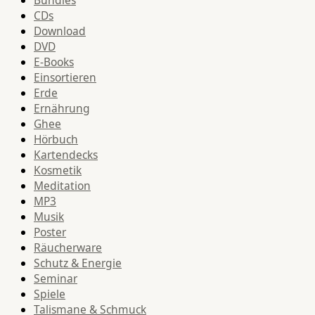
Bundles
CDs
Download
DVD
E-Books
Einsortieren
Erde
Ernährung
Ghee
Hörbuch
Kartendecks
Kosmetik
Meditation
MP3
Musik
Poster
Räucherware
Schutz & Energie
Seminar
Spiele
Talismane & Schmuck