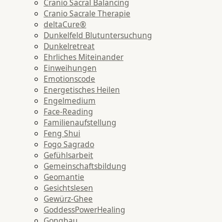
Cranio Sacral Balancing
Cranio Sacrale Therapie
deltaCure®
Dunkelfeld Blutuntersuchung
Dunkelretreat
Ehrliches Miteinander
Einweihungen
Emotionscode
Energetisches Heilen
Engelmedium
Face-Reading
Familienaufstellung
Feng Shui
Fogo Sagrado
Gefühlsarbeit
Gemeinschaftsbildung
Geomantie
Gesichtslesen
Gewürz-Ghee
GoddessPowerHealing
Gongbau