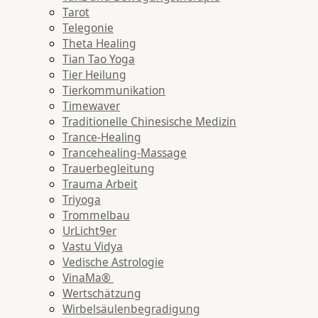
Tarot
Telegonie
Theta Healing
Tian Tao Yoga
Tier Heilung
Tierkommunikation
Timewaver
Traditionelle Chinesische Medizin
Trance-Healing
Trancehealing-Massage
Trauerbegleitung
Trauma Arbeit
Triyoga
Trommelbau
UrLicht9er
Vastu Vidya
Vedische Astrologie
VinaMa®
Wertschätzung
Wirbelsäulenbegradigung