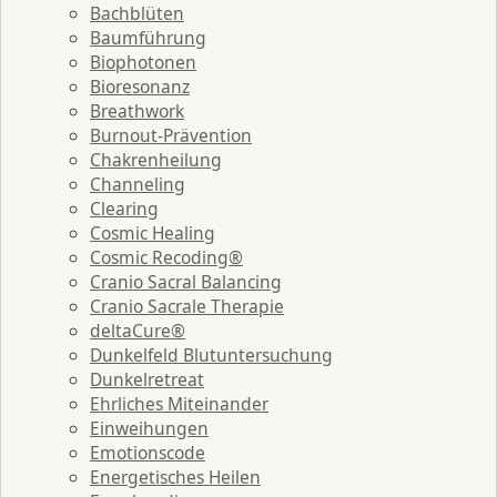
Bachblüten
Baumführung
Biophotonen
Bioresonanz
Breathwork
Burnout-Prävention
Chakrenheilung
Channeling
Clearing
Cosmic Healing
Cosmic Recoding®
Cranio Sacral Balancing
Cranio Sacrale Therapie
deltaCure®
Dunkelfeld Blutuntersuchung
Dunkelretreat
Ehrliches Miteinander
Einweihungen
Emotionscode
Energetisches Heilen