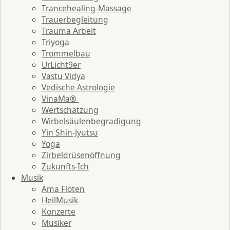
Trancehealing-Massage
Trauerbegleitung
Trauma Arbeit
Triyoga
Trommelbau
UrLicht9er
Vastu Vidya
Vedische Astrologie
VinaMa®
Wertschätzung
Wirbelsäulenbegradigung
Yin Shin-Jyutsu
Yoga
Zirbeldrüsenöffnung
Zukunfts-Ich
Musik
Ama Flöten
HeilMusik
Konzerte
Musiker