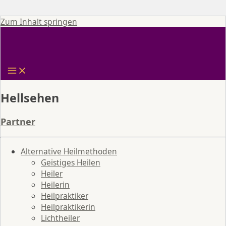
Zum Inhalt springen
Hellsehen
Partner
Alternative Heilmethoden
Geistiges Heilen
Heiler
Heilerin
Heilpraktiker
Heilpraktikerin
Lichtheiler