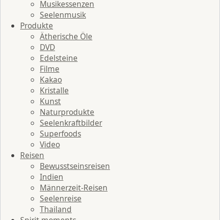
Musikessenzen
Seelenmusik
Produkte
Ätherische Öle
DVD
Edelsteine
Filme
Kakao
Kristalle
Kunst
Naturprodukte
Seelenkraftbilder
Superfoods
Video
Reisen
Bewusstseinsreisen
Indien
Männerzeit-Reisen
Seelenreise
Thailand
Spirit moments