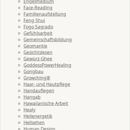
Engelmedium
Face-Reading
Familienaufstellung
Feng Shui
Fogo Sagrado
Gefühlsarbeit
Gemeinschaftsbildung
Geomantie
Gesichtslesen
Gewürz-Ghee
GoddessPowerHealing
Gongbau
Growching®
Haar- und Hautpflege
Handauflegen
Hangab
Hawaiianische Arbeit
Healy
Heilenergetik
Hellsehen
Human Design