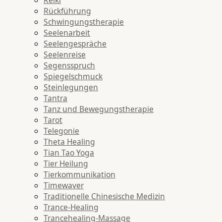
Rückführung
Schwingungstherapie
Seelenarbeit
Seelengespräche
Seelenreise
Segensspruch
Spiegelschmuck
Steinlegungen
Tantra
Tanz und Bewegungstherapie
Tarot
Telegonie
Theta Healing
Tian Tao Yoga
Tier Heilung
Tierkommunikation
Timewaver
Traditionelle Chinesische Medizin
Trance-Healing
Trancehealing-Massage