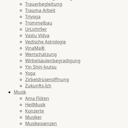
Trauerbegleitung
Trauma Arbeit
Triyoga
Trommelbau
UrLicht9er
Vastu Vidya
Vedische Astrologie
VinaMa®
Wertschätzung
Wirbelsäulenbegradigung
Yin Shin-Jyutsu
Yoga
Zirbeldrüsenöffnung
Zukunfts-Ich
Musik
Ama Flöten
HeilMusik
Konzerte
Musiker
Musikessenzen