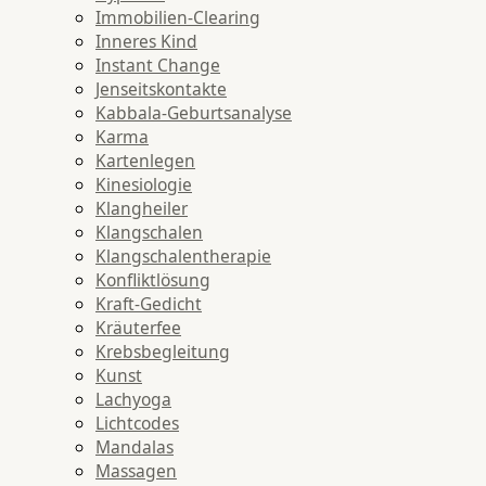
Immobilien-Clearing
Inneres Kind
Instant Change
Jenseitskontakte
Kabbala-Geburtsanalyse
Karma
Kartenlegen
Kinesiologie
Klangheiler
Klangschalen
Klangschalentherapie
Konfliktlösung
Kraft-Gedicht
Kräuterfee
Krebsbegleitung
Kunst
Lachyoga
Lichtcodes
Mandalas
Massagen