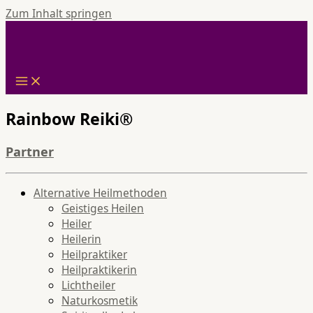
Zum Inhalt springen
Rainbow Reiki®
Partner
Alternative Heilmethoden
Geistiges Heilen
Heiler
Heilerin
Heilpraktiker
Heilpraktikerin
Lichtheiler
Naturkosmetik