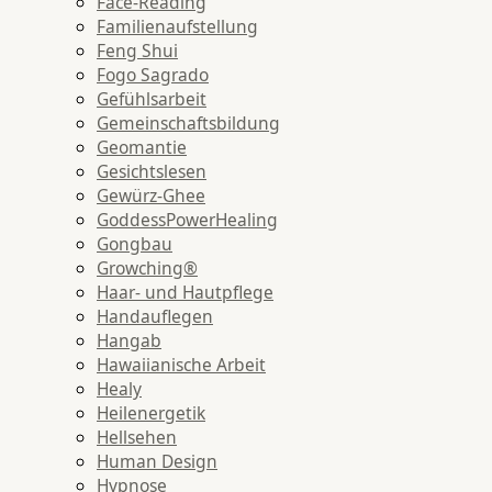
Face-Reading
Familienaufstellung
Feng Shui
Fogo Sagrado
Gefühlsarbeit
Gemeinschaftsbildung
Geomantie
Gesichtslesen
Gewürz-Ghee
GoddessPowerHealing
Gongbau
Growching®
Haar- und Hautpflege
Handauflegen
Hangab
Hawaiianische Arbeit
Healy
Heilenergetik
Hellsehen
Human Design
Hypnose