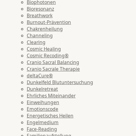
Biophotonen
Bioresonanz
Breathwork
Burnout-Prävention
Chakrenheilung
Channeling
Clearing
Cosmic Healing
Cosmic Recoding®
Cranio Sacral Balancing
Cranio Sacrale Therapie
deltaCure®
Dunkelfeld Blutuntersuchung
Dunkelretreat
Ehrliches Miteinander
Einweihungen
Emotionscode
Energetisches Heilen
Engelmedium
Face-Reading
Familienaufstellung