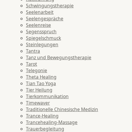
Schwingungstherapie
Seelenarbeit
Seelengespräche
Seelenreise
Segensspruch
Spiegelschmuck
Steinlegungen
Tantra
Tanz und Bewegungstherapie
Tarot
Telegonie
Theta Healing
Tian Tao Yoga
Tier Heilung
Tierkommunikation
Timewaver
Traditionelle Chinesische Medizin
Trance-Healing
Trancehealing-Massage
Trauerbegleitung