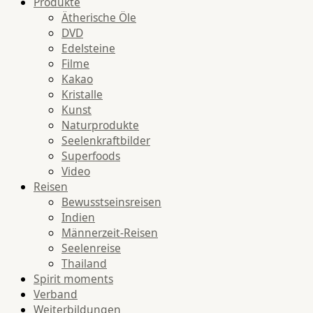
Produkte
Ätherische Öle
DVD
Edelsteine
Filme
Kakao
Kristalle
Kunst
Naturprodukte
Seelenkraftbilder
Superfoods
Video
Reisen
Bewusstseinsreisen
Indien
Männerzeit-Reisen
Seelenreise
Thailand
Spirit moments
Verband
Weiterbildungen