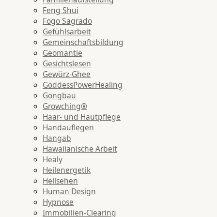
Feng Shui
Fogo Sagrado
Gefühlsarbeit
Gemeinschaftsbildung
Geomantie
Gesichtslesen
Gewürz-Ghee
GoddessPowerHealing
Gongbau
Growching®
Haar- und Hautpflege
Handauflegen
Hangab
Hawaiianische Arbeit
Healy
Heilenergetik
Hellsehen
Human Design
Hypnose
Immobilien-Clearing