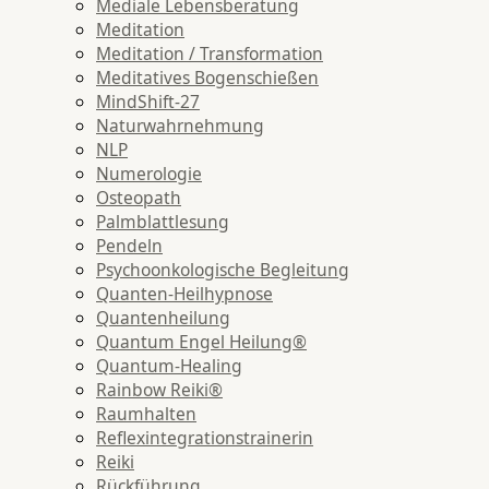
Mediale Lebensberatung
Meditation
Meditation / Transformation
Meditatives Bogenschießen
MindShift-27
Naturwahrnehmung
NLP
Numerologie
Osteopath
Palmblattlesung
Pendeln
Psychoonkologische Begleitung
Quanten-Heilhypnose
Quantenheilung
Quantum Engel Heilung®
Quantum-Healing
Rainbow Reiki®
Raumhalten
Reflexintegrationstrainerin
Reiki
Rückführung