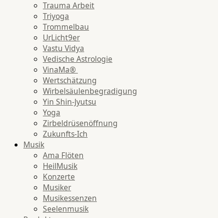
Trauma Arbeit
Triyoga
Trommelbau
UrLicht9er
Vastu Vidya
Vedische Astrologie
VinaMa®
Wertschätzung
Wirbelsäulenbegradigung
Yin Shin-Jyutsu
Yoga
Zirbeldrüsenöffnung
Zukunfts-Ich
Musik
Ama Flöten
HeilMusik
Konzerte
Musiker
Musikessenzen
Seelenmusik