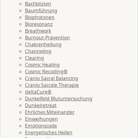
Bachblüten
Baumführung
Biophotonen
Bioresonanz
Breathwork
Burnout-Prävention
Chakrenheilung
Channeling
Clearing
Cosmic Healing
Cosmic Recoding®
Cranio Sacral Balancing
Cranio Sacrale Therapie
deltaCure®
Dunkelfeld Blutuntersuchung
Dunkelretreat
Ehrliches Miteinander
Einweihungen
Emotionscode
Energetisches Heilen