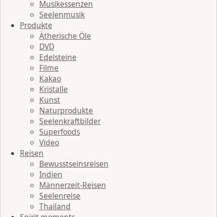
Musikessenzen
Seelenmusik
Produkte
Ätherische Öle
DVD
Edelsteine
Filme
Kakao
Kristalle
Kunst
Naturprodukte
Seelenkraftbilder
Superfoods
Video
Reisen
Bewusstseinsreisen
Indien
Männerzeit-Reisen
Seelenreise
Thailand
Spirit moments