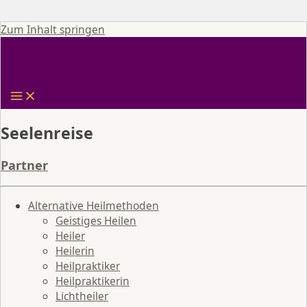
Zum Inhalt springen
Seelenreise
Partner
Alternative Heilmethoden
Geistiges Heilen
Heiler
Heilerin
Heilpraktiker
Heilpraktikerin
Lichtheiler