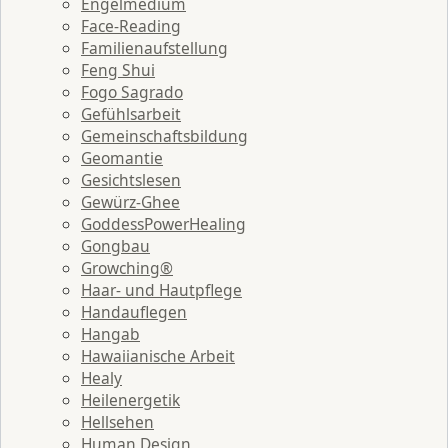
Engelmedium
Face-Reading
Familienaufstellung
Feng Shui
Fogo Sagrado
Gefühlsarbeit
Gemeinschaftsbildung
Geomantie
Gesichtslesen
Gewürz-Ghee
GoddessPowerHealing
Gongbau
Growching®
Haar- und Hautpflege
Handauflegen
Hangab
Hawaiianische Arbeit
Healy
Heilenergetik
Hellsehen
Human Design