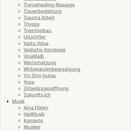
Trancehealing-Massage
Trauerbegleitung
Trauma Arbeit
Triyoga
Trommelbau
UrLicht9er
Vastu Vidya
Vedische Astrologie
VinaMa®
Wertschätzung
Wirbelsäulenbegradigung
Yin Shin-Jyutsu
Yoga
Zirbeldrüsenöffnung
Zukunfts-Ich
Musik
Ama Flöten
HeilMusik
Konzerte
Musiker