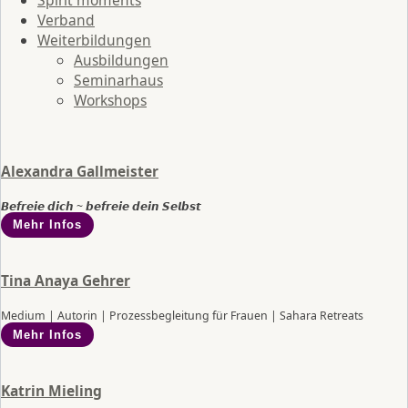
Verband
Weiterbildungen
Ausbildungen
Seminarhaus
Workshops
Alexandra Gallmeister
𝘽𝙚𝙛𝙧𝙚𝙞𝙚 𝙙𝙞𝙘𝙝 ~ 𝙗𝙚𝙛𝙧𝙚𝙞𝙚 𝙙𝙚𝙞𝙣 𝙎𝙚𝙡𝙗𝙨𝙩
Mehr Infos
Tina Anaya Gehrer
Medium | Autorin | Prozessbegleitung für Frauen | Sahara Retreats
Mehr Infos
Katrin Mieling