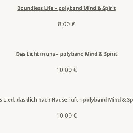
Boundless Life – polyband Mind & Spirit
8,00
€
Das Licht in uns – polyband Mind & Spirit
10,00
€
s Lied, das dich nach Hause ruft – polyband Mind & Spi
10,00
€