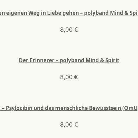
n eigenen Weg in Liebe gehen – polyband Mind & Spi
8,00
€
Der Erinnerer – polyband Mind & Spirit
8,00
€
– Psylocibin und das menschliche Bewusstsein (OmU)
8,00
€