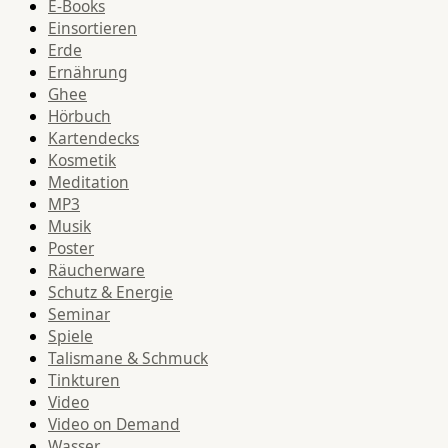
E-Books
Einsortieren
Erde
Ernährung
Ghee
Hörbuch
Kartendecks
Kosmetik
Meditation
MP3
Musik
Poster
Räucherware
Schutz & Energie
Seminar
Spiele
Talismane & Schmuck
Tinkturen
Video
Video on Demand
Wasser