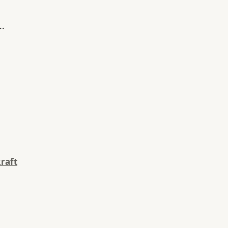
..
raft