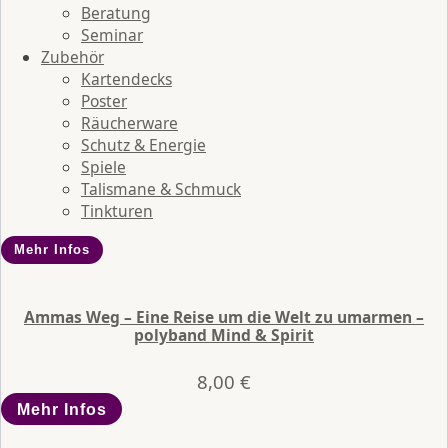
Beratung
Seminar
Zubehör
Kartendecks
Poster
Räucherware
Schutz & Energie
Spiele
Talismane & Schmuck
Tinkturen
Mehr Infos
Ammas Weg – Eine Reise um die Welt zu umarmen –
polyband Mind & Spirit
8,00
€
Mehr Infos