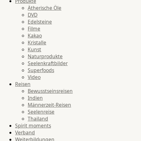
Produkte
Ätherische Öle
DVD
Edelsteine
Filme
Kakao
Kristalle
Kunst
Naturprodukte
Seelenkraftbilder
Superfoods
Video
Reisen
Bewusstseinsreisen
Indien
Männerzeit-Reisen
Seelenreise
Thailand
Spirit moments
Verband
Weiterbildungen