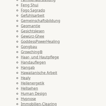
Feng Shui
Fogo Sagrado
Gefühlsarbeit
Gemeinschaftsbildung
Geomantie
Gesichtslesen
Gewürz-Ghee
GoddessPowerHealing
Gongbau
Growching®
Haar- und Hautpflege
Handauflegen
Hangab
Hawaiianische Arbeit
Healy
Heilenergetik
Hellsehen
Human Design
Hypnose
Immobilien-Clearing