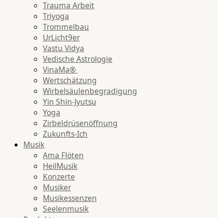
Trauma Arbeit
Triyoga
Trommelbau
UrLicht9er
Vastu Vidya
Vedische Astrologie
VinaMa®
Wertschätzung
Wirbelsäulenbegradigung
Yin Shin-Jyutsu
Yoga
Zirbeldrüsenöffnung
Zukunfts-Ich
Musik
Ama Flöten
HeilMusik
Konzerte
Musiker
Musikessenzen
Seelenmusik