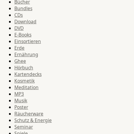
Bücher
Bundles
CDs
Download
DVD
E-Books
Einsortieren
Erde
Ernährung
Ghee
Hörbuch
Kartendecks
Kosmetik
Meditation
MP3
Musik
Poster
Räucherware
Schutz & Energie
Seminar
Spiele