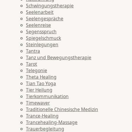
Schwingungstherapie
Seelenarbeit
Seelengespräche
Seelenreise
Segensspruch
Spiegelschmuck
Steinlegungen
Tantra
Tanz und Bewegungstherapie
Tarot
Telegonie
Theta Healing
Tian Tao Yoga
Tier Heilung
Tierkommunikation
Timewaver
Traditionelle Chinesische Medizin
Trance-Healing
Trancehealing-Massage
Trauerbegleitung