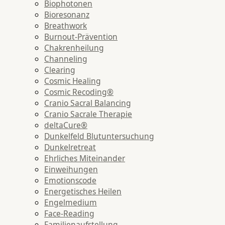
Biophotonen
Bioresonanz
Breathwork
Burnout-Prävention
Chakrenheilung
Channeling
Clearing
Cosmic Healing
Cosmic Recoding®
Cranio Sacral Balancing
Cranio Sacrale Therapie
deltaCure®
Dunkelfeld Blutuntersuchung
Dunkelretreat
Ehrliches Miteinander
Einweihungen
Emotionscode
Energetisches Heilen
Engelmedium
Face-Reading
Familienaufstellung