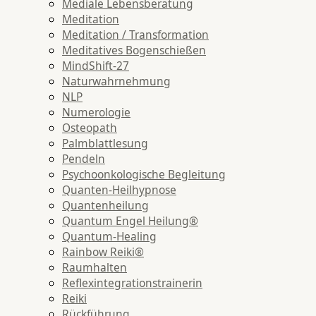
Mediale Lebensberatung
Meditation
Meditation / Transformation
Meditatives Bogenschießen
MindShift-27
Naturwahrnehmung
NLP
Numerologie
Osteopath
Palmblattlesung
Pendeln
Psychoonkologische Begleitung
Quanten-Heilhypnose
Quantenheilung
Quantum Engel Heilung®
Quantum-Healing
Rainbow Reiki®
Raumhalten
Reflexintegrationstrainerin
Reiki
Rückführung