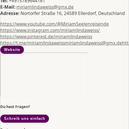
Tel:
+4915789644161
E-Mail:
miriamlindaweiss@gmx.de
Adresse:
Nortorfer Straße 16, 24589 Ellerdorf, Deutschland
https://www.youtube.com/@MiriamSeelenreisende
https://www.instagram.com/miriamlindaweiss/
https://www.pinterest.de/miriamlindaweiss
https://t.me/miriamlindaweiss
miriamlindaweiss@gmx.de
htt
Website
Du hast Fragen?
Schreib uns einfach