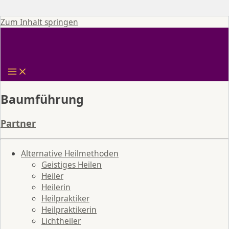
Zum Inhalt springen
Baumführung
Partner
Alternative Heilmethoden
Geistiges Heilen
Heiler
Heilerin
Heilpraktiker
Heilpraktikerin
Lichtheiler