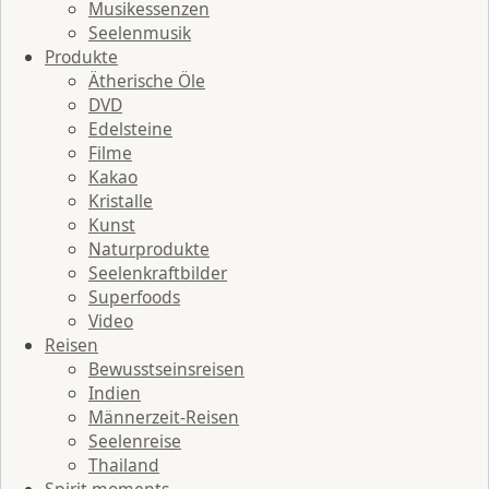
Musikessenzen
Seelenmusik
Produkte
Ätherische Öle
DVD
Edelsteine
Filme
Kakao
Kristalle
Kunst
Naturprodukte
Seelenkraftbilder
Superfoods
Video
Reisen
Bewusstseinsreisen
Indien
Männerzeit-Reisen
Seelenreise
Thailand
Spirit moments