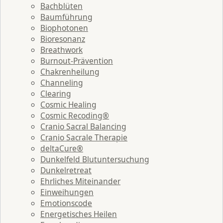
Bachblüten
Baumführung
Biophotonen
Bioresonanz
Breathwork
Burnout-Prävention
Chakrenheilung
Channeling
Clearing
Cosmic Healing
Cosmic Recoding®
Cranio Sacral Balancing
Cranio Sacrale Therapie
deltaCure®
Dunkelfeld Blutuntersuchung
Dunkelretreat
Ehrliches Miteinander
Einweihungen
Emotionscode
Energetisches Heilen