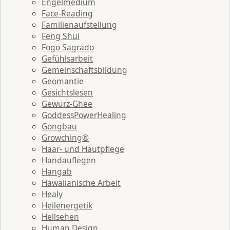
Engelmedium
Face-Reading
Familienaufstellung
Feng Shui
Fogo Sagrado
Gefühlsarbeit
Gemeinschaftsbildung
Geomantie
Gesichtslesen
Gewürz-Ghee
GoddessPowerHealing
Gongbau
Growching®
Haar- und Hautpflege
Handauflegen
Hangab
Hawaiianische Arbeit
Healy
Heilenergetik
Hellsehen
Human Design