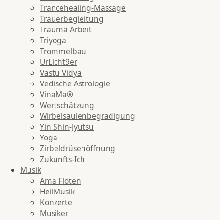
Trancehealing-Massage
Trauerbegleitung
Trauma Arbeit
Triyoga
Trommelbau
UrLicht9er
Vastu Vidya
Vedische Astrologie
VinaMa®
Wertschätzung
Wirbelsäulenbegradigung
Yin Shin-Jyutsu
Yoga
Zirbeldrüsenöffnung
Zukunfts-Ich
Musik
Ama Flöten
HeilMusik
Konzerte
Musiker