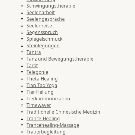
Schwingungstherapie
Seelenarbeit
Seelengespräche
Seelenreise
Segensspruch
Spiegelschmuck
Steinlegungen
Tantra
Tanz und Bewegungstherapie
Tarot
Telegonie
Theta Healing
Tian Tao Yoga
Tier Heilung
Tierkommunikation
Timewaver
Traditionelle Chinesische Medizin
Trance-Healing
Trancehealing-Massage
Trauerbegleitung