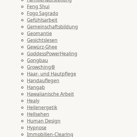
Feng Shui
Fogo Sagrado
Gefühlsarbeit
Gemeinschaftsbildung
Geomantie
Gesichtslesen
Gewürz-Ghee
GoddessPowerHealing
Gongbau
Growching®
Haar- und Hautpflege
Handauflegen
Hangab
Hawaiianische Arbeit
Healy
Heilenergetik
Hellsehen
Human Design
Hypnose
Immobilien-Clearing