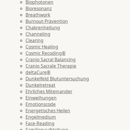
Biophotonen
Bioresonanz
Breathwork
Burnout-Prävention
Chakrenheilung
Channeling
Clearing
Cosmic Healing
Cosmic Recoding®
Cranio Sacral Balancing
Cranio Sacrale Therapie
deltaCure®
Dunkelfeld Blutuntersuchung
Dunkelretreat
Ehrliches Miteinander
Einweihungen
Emotionscode
Energetisches Heilen
Engelmedium
Face-Reading
Familienaufstellung