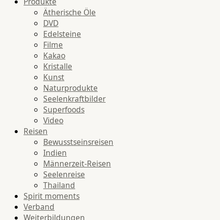
Produkte
Ätherische Öle
DVD
Edelsteine
Filme
Kakao
Kristalle
Kunst
Naturprodukte
Seelenkraftbilder
Superfoods
Video
Reisen
Bewusstseinsreisen
Indien
Männerzeit-Reisen
Seelenreise
Thailand
Spirit moments
Verband
Weiterbildungen