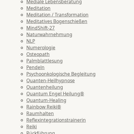
Mediale Lebensberatung
Meditation
Meditation / Transformation
Meditatives Bogenschießen
MindShift-27
Naturwahrnehmung
NLP
Numerologie
Osteopath
Palmblattlesung
Pendeln
Psychoonkologische Begleitung
Quanten-Heilhypnose
Quantenheilung
Quantum Engel Heilung®
Quantum-Healing
Rainbow Reiki®
Raumhalten
Reflexintegrationstrainerin
Reiki
Rückführung