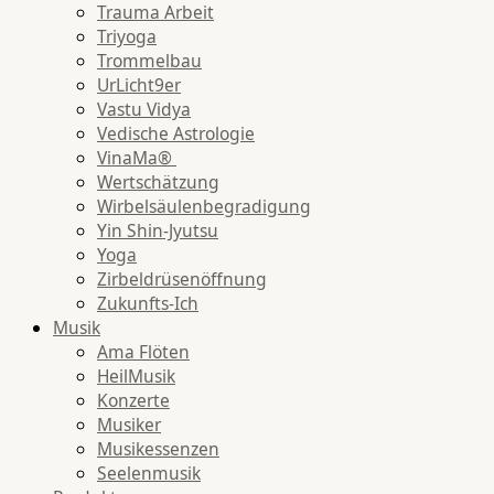
Trauma Arbeit
Triyoga
Trommelbau
UrLicht9er
Vastu Vidya
Vedische Astrologie
VinaMa®
Wertschätzung
Wirbelsäulenbegradigung
Yin Shin-Jyutsu
Yoga
Zirbeldrüsenöffnung
Zukunfts-Ich
Musik
Ama Flöten
HeilMusik
Konzerte
Musiker
Musikessenzen
Seelenmusik