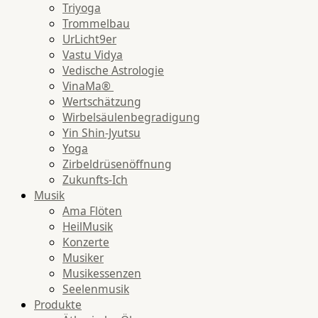
Triyoga
Trommelbau
UrLicht9er
Vastu Vidya
Vedische Astrologie
VinaMa®
Wertschätzung
Wirbelsäulenbegradigung
Yin Shin-Jyutsu
Yoga
Zirbeldrüsenöffnung
Zukunfts-Ich
Musik
Ama Flöten
HeilMusik
Konzerte
Musiker
Musikessenzen
Seelenmusik
Produkte