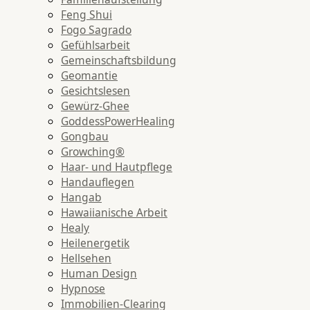
Feng Shui
Fogo Sagrado
Gefühlsarbeit
Gemeinschaftsbildung
Geomantie
Gesichtslesen
Gewürz-Ghee
GoddessPowerHealing
Gongbau
Growching®
Haar- und Hautpflege
Handauflegen
Hangab
Hawaiianische Arbeit
Healy
Heilenergetik
Hellsehen
Human Design
Hypnose
Immobilien-Clearing