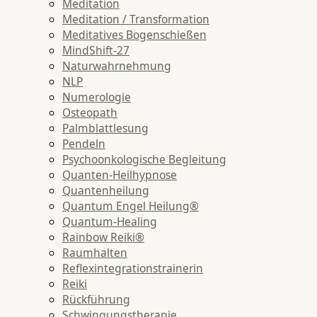
Meditation
Meditation / Transformation
Meditatives Bogenschießen
MindShift-27
Naturwahrnehmung
NLP
Numerologie
Osteopath
Palmblattlesung
Pendeln
Psychoonkologische Begleitung
Quanten-Heilhypnose
Quantenheilung
Quantum Engel Heilung®
Quantum-Healing
Rainbow Reiki®
Raumhalten
Reflexintegrationstrainerin
Reiki
Rückführung
Schwingungstherapie