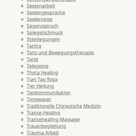
Seelenarbeit
Seelengespräche
Seelenreise
Segensspruch
Spiegelschmuck
Steinlegungen
Tantra
Tanz und Bewegungstherapie
Tarot
Telegonie
Theta Healing
Tian Tao Yoga
Tier Heilung
Tierkommunikation
Timewaver
Traditionelle Chinesische Medizin
Trance-Healing
Trancehealing-Massage
Trauerbegleitung
Trauma Arbeit