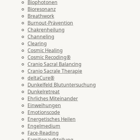
Biophotonen
Bioresonanz
Breathwork
Burnout-Prävention
Chakrenheilung
Channeling
Clearing
Cosmic Healing
Cosmic Recoding®
Cranio Sacral Balancing
Cranio Sacrale Therapie
deltaCure®
Dunkelfeld Blutuntersuchung
Dunkelretreat
Ehrliches Miteinander
Einweihungen
Emotionscode
Energetisches Heilen
Engelmedium
Face-Reading
Familienaufstellung