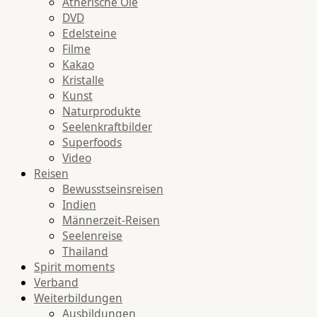
Ätherische Öle
DVD
Edelsteine
Filme
Kakao
Kristalle
Kunst
Naturprodukte
Seelenkraftbilder
Superfoods
Video
Reisen
Bewusstseinsreisen
Indien
Männerzeit-Reisen
Seelenreise
Thailand
Spirit moments
Verband
Weiterbildungen
Ausbildungen