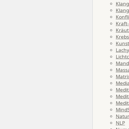
Klang
Klang
Konfl
Kraft
Kräut
Krebs
Kuns
Lach
Licht
Mand
Mass
Matri
Media
Medit
Medit
Medit
MindS
Natu
NLP