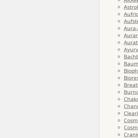
Astro
Aufri
Aufst
Aura-
Aurar
Aurat
Ayur
Bachb
Baum
Biop
Biore
Brea
Burno
Chak
Chan
Clear
Cosmi
Cosm
Crani