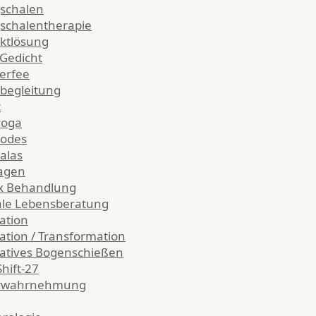
schalen
schalentherapie
iktlösung
-Gedicht
erfee
begleitung
t
yoga
codes
alas
agen
x Behandlung
le Lebensberatung
ation
ation / Transformation
atives Bogenschießen
hift-27
rwahrnehmung