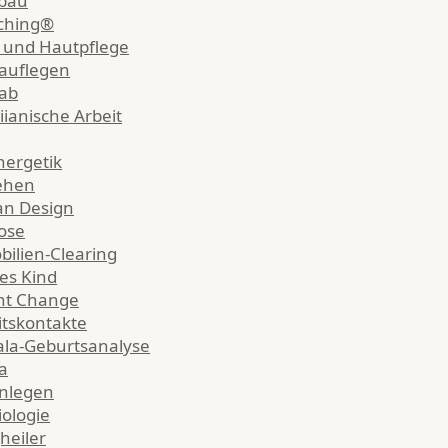
bau
ching®
 und Hautpflege
auflegen
ab
ianische Arbeit
nergetik
ehen
n Design
ose
ilien-Clearing
es Kind
nt Change
itskontakte
la-Geburtsanalyse
a
nlegen
iologie
heiler