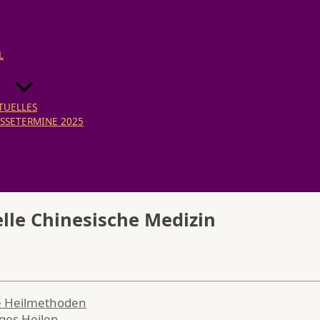
L
TUELLES
SSETERMINE 2025
elle Chinesische Medizin
ve Heilmethoden
iges Heilen