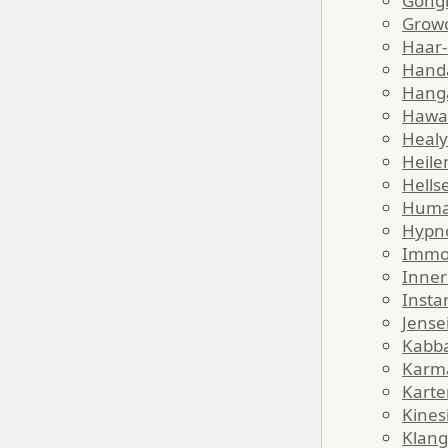
Gong
Grow
Haar-
Hand
Hang
Hawai
Healy
Heile
Hells
Huma
Hypn
Immob
Inner
Insta
Jense
Kabba
Karm
Karte
Kines
Klang