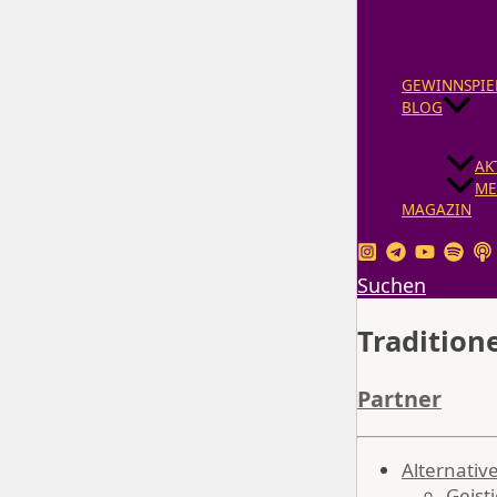
GEWINNSPIE
BLOG
AK
ME
MAGAZIN
Suchen
Tradition
Partner
Alternati
Geist