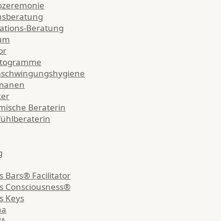
ozeremonie
nsberatung
ations-Beratung
um
or
etogramme
schwingungshygiene
manen
ker
mische Beraterin
ühlberaterin
g
s Bars® Facilitator
s Consciousness®
s Keys
ha
WA