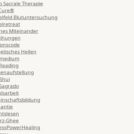
o Sacrale Therapie
aCure®
lfeld Blutuntersuchung
lretreat
ches Miteinander
eihungen
ionscode
etisches Heilen
lmedium
Reading
ienaufstellung
Shui
Sagrado
lsarbeit
nschaftsbildung
antie
htslesen
rz-Ghee
essPowerHealing