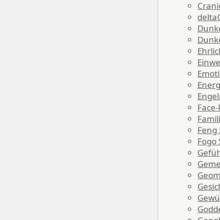
Crani
delt
Dunke
Dunke
Ehrli
Einw
Emot
Energ
Enge
Face-
Famil
Feng 
Fogo 
Gefüh
Gemei
Geom
Gesic
Gewü
Godd