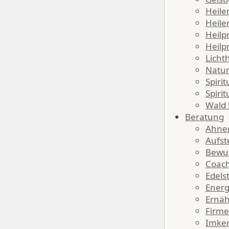
Heile
Heile
Heilp
Heilp
Lichth
Natur
Spirit
Spirit
Wald S
Beratung
Ahne
Aufst
Bewus
Coac
Edels
Energ
Ernäh
Firme
Imke