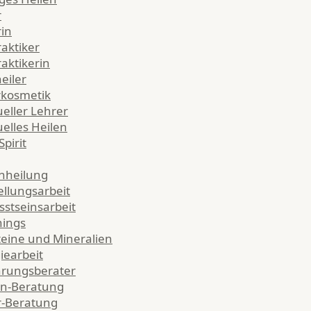
r
rin
raktiker
raktikerin
eiler
kosmetik
ueller Lehrer
uelles Heilen
pirit
nheilung
ellungsarbeit
stseinsarbeit
hings
teine und Mineralien
iearbeit
rungsberater
n-Beratung
r-Beratung