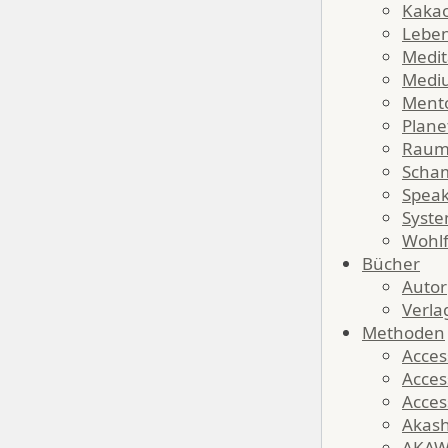
Kaka
Lebe
Medit
Medi
Ment
Plan
Raum
Scha
Spea
Syste
Wohlf
Bücher
Autor
Verla
Methoden
Acces
Acces
Acces
Akas
AKA