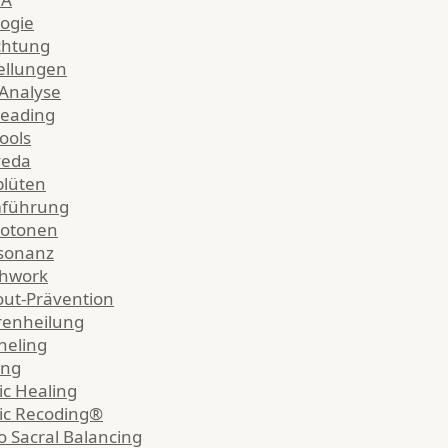
logie
chtung
ellungen
Analyse
eading
ools
veda
lüten
führung
hotonen
sonanz
thwork
ut-Prävention
renheilung
neling
ing
c Healing
ic Recoding®
o Sacral Balancing