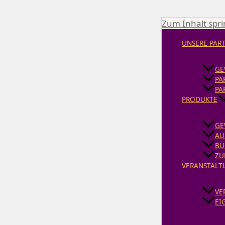
Zum Inhalt spr
UNSERE PAR
GE
PA
PA
PRODUKTE
GE
AU
BÜ
ZU
VERANSTALT
VE
EI