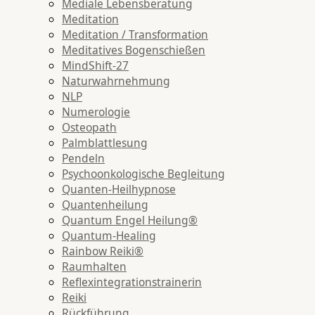
Mediale Lebensberatung
Meditation
Meditation / Transformation
Meditatives Bogenschießen
MindShift-27
Naturwahrnehmung
NLP
Numerologie
Osteopath
Palmblattlesung
Pendeln
Psychoonkologische Begleitung
Quanten-Heilhypnose
Quantenheilung
Quantum Engel Heilung®
Quantum-Healing
Rainbow Reiki®
Raumhalten
Reflexintegrationstrainerin
Reiki
Rückführung