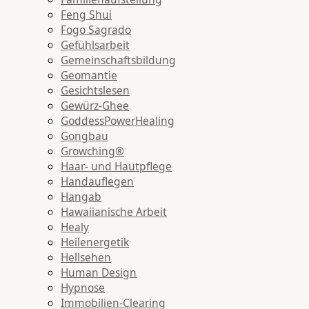
Feng Shui
Fogo Sagrado
Gefühlsarbeit
Gemeinschaftsbildung
Geomantie
Gesichtslesen
Gewürz-Ghee
GoddessPowerHealing
Gongbau
Growching®
Haar- und Hautpflege
Handauflegen
Hangab
Hawaiianische Arbeit
Healy
Heilenergetik
Hellsehen
Human Design
Hypnose
Immobilien-Clearing