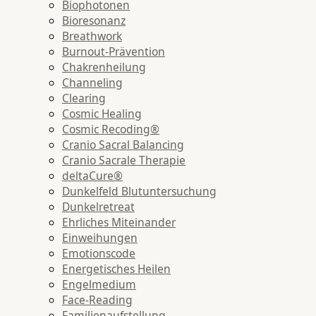
Biophotonen
Bioresonanz
Breathwork
Burnout-Prävention
Chakrenheilung
Channeling
Clearing
Cosmic Healing
Cosmic Recoding®
Cranio Sacral Balancing
Cranio Sacrale Therapie
deltaCure®
Dunkelfeld Blutuntersuchung
Dunkelretreat
Ehrliches Miteinander
Einweihungen
Emotionscode
Energetisches Heilen
Engelmedium
Face-Reading
Familienaufstellung