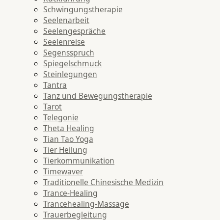
Schwingungstherapie
Seelenarbeit
Seelengespräche
Seelenreise
Segensspruch
Spiegelschmuck
Steinlegungen
Tantra
Tanz und Bewegungstherapie
Tarot
Telegonie
Theta Healing
Tian Tao Yoga
Tier Heilung
Tierkommunikation
Timewaver
Traditionelle Chinesische Medizin
Trance-Healing
Trancehealing-Massage
Trauerbegleitung