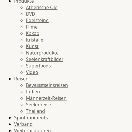
Produkte
Ätherische Öle
DVD
Edelsteine
Filme
Kakao
Kristalle
Kunst
Naturprodukte
Seelenkraftbilder
Superfoods
Video
Reisen
Bewusstseinsreisen
Indien
Männerzeit-Reisen
Seelenreise
Thailand
Spirit moments
Verband
Weiterbildungen