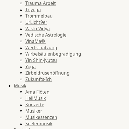
Trauma Arbeit
Triyoga
Trommelbau
UrLicht9er
Vastu Vidya
Vedische Astrologie
VinaMa®
Wertschätzung
Wirbelsäulenbegradigung
Yin Shin-Jyutsu
Yoga
Zirbeldrüsenöffnung
Zukunfts-Ich
Musik
Ama Flöten
HeilMusik
Konzerte
Musiker
Musikessenzen
Seelenmusik