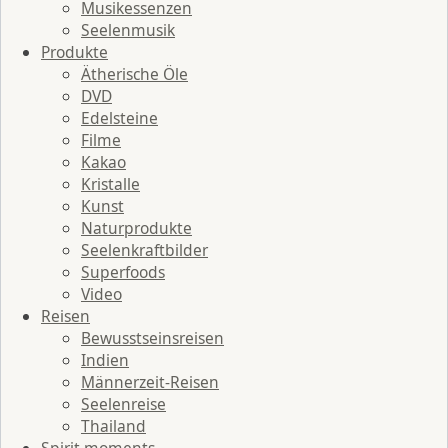
Musikessenzen
Seelenmusik
Produkte
Ätherische Öle
DVD
Edelsteine
Filme
Kakao
Kristalle
Kunst
Naturprodukte
Seelenkraftbilder
Superfoods
Video
Reisen
Bewusstseinsreisen
Indien
Männerzeit-Reisen
Seelenreise
Thailand
Spirit moments