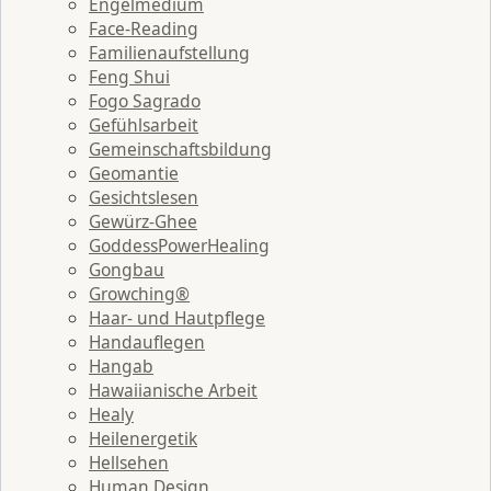
Engelmedium
Face-Reading
Familienaufstellung
Feng Shui
Fogo Sagrado
Gefühlsarbeit
Gemeinschaftsbildung
Geomantie
Gesichtslesen
Gewürz-Ghee
GoddessPowerHealing
Gongbau
Growching®
Haar- und Hautpflege
Handauflegen
Hangab
Hawaiianische Arbeit
Healy
Heilenergetik
Hellsehen
Human Design