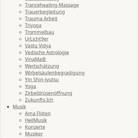
Trancehealing-Massage
Trauerbegleitung
Trauma Arbeit
Triyoga
Trommelbau
UrLicht9er
Vastu Vidya
Vedische Astrologie
VinaMa®
Wertschätzung
Wirbelsäulenbegradigung
Yin Shin-Jyutsu
Yoga
Zirbeldrüsenöffnung
Zukunfts-Ich
Musik
Ama Flöten
HeilMusik
Konzerte
Musiker