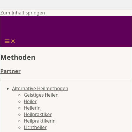
Zum Inhalt springen
Methoden
Partner
Alternative Heilmethoden
Geistiges Heilen
Heiler
Heilerin
Heilpraktiker
Heilpraktikerin
Lichtheiler