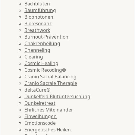
Bachblüten
Baumführung
Biophotonen
Bioresonanz
Breathwork
Burnout-Prävention
Chakrenheilung
Channeling
Clearing
Cosmic Healing
Cosmic Recoding®
Cranio Sacral Balancing
Cranio Sacrale Therapie
deltaCure®
Dunkelfeld Blutuntersuchung
Dunkelretreat
Ehrliches Miteinander
Einweihungen
Emotionscode
Energetisches Heilen