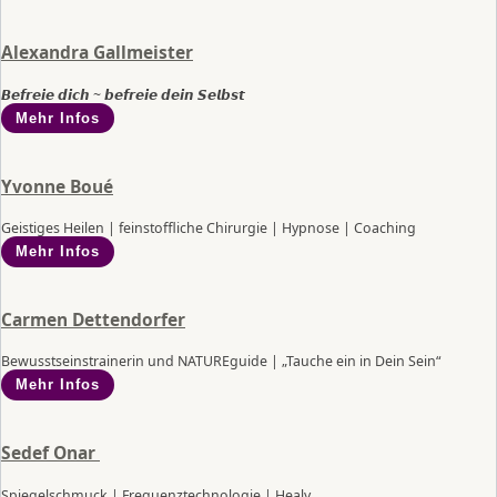
Alexandra Gallmeister
𝘽𝙚𝙛𝙧𝙚𝙞𝙚 𝙙𝙞𝙘𝙝 ~ 𝙗𝙚𝙛𝙧𝙚𝙞𝙚 𝙙𝙚𝙞𝙣 𝙎𝙚𝙡𝙗𝙨𝙩
Mehr Infos
Yvonne Boué
Geistiges Heilen | feinstoffliche Chirurgie | Hypnose | Coaching
Mehr Infos
Carmen Dettendorfer
Bewusstseinstrainerin und NATUREguide | „Tauche ein in Dein Sein“
Mehr Infos
Sedef Onar
Spiegelschmuck | Frequenztechnologie | Healy