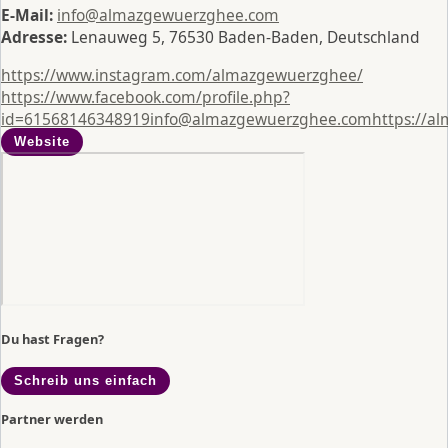
E-Mail:
info@almazgewuerzghee.com
Adresse:
Lenauweg 5, 76530 Baden-Baden, Deutschland
https://www.instagram.com/almazgewuerzghee/
https://www.facebook.com/profile.php?
id=61568146348919
info@almazgewuerzghee.com
https://a
Website
Du hast Fragen?
Schreib uns einfach
Partner werden