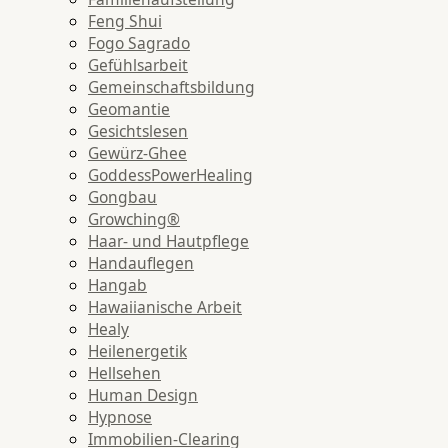
Feng Shui
Fogo Sagrado
Gefühlsarbeit
Gemeinschaftsbildung
Geomantie
Gesichtslesen
Gewürz-Ghee
GoddessPowerHealing
Gongbau
Growching®
Haar- und Hautpflege
Handauflegen
Hangab
Hawaiianische Arbeit
Healy
Heilenergetik
Hellsehen
Human Design
Hypnose
Immobilien-Clearing