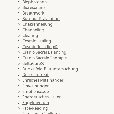
Biophotonen
Bioresonanz
Breathwork
Burnout-Prävention
Chakrenheilung
Channeling
Clearing
Cosmic Healing
Cosmic Recoding®
Cranio Sacral Balancing
Cranio Sacrale Therapie
deltaCure®
Dunkelfeld Blutuntersuchung
Dunkelretreat
Ehrliches Miteinander
Einweihungen
Emotionscode
Energetisches Heilen
Engelmedium
Face-Reading
Familienaufstellung