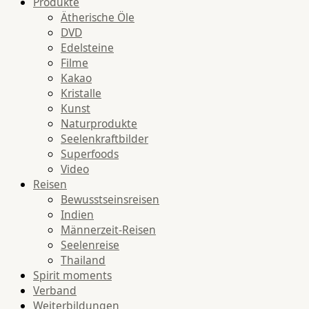
Produkte
Ätherische Öle
DVD
Edelsteine
Filme
Kakao
Kristalle
Kunst
Naturprodukte
Seelenkraftbilder
Superfoods
Video
Reisen
Bewusstseinsreisen
Indien
Männerzeit-Reisen
Seelenreise
Thailand
Spirit moments
Verband
Weiterbildungen