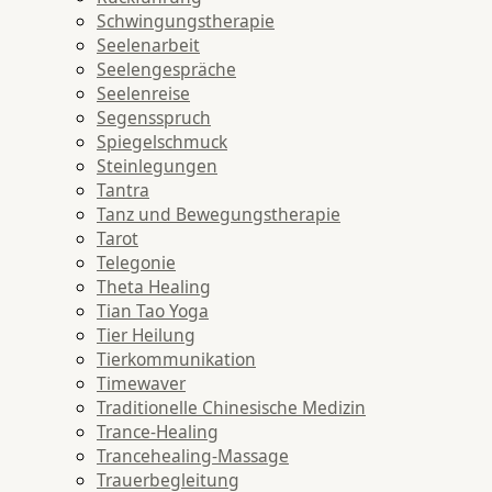
Schwingungstherapie
Seelenarbeit
Seelengespräche
Seelenreise
Segensspruch
Spiegelschmuck
Steinlegungen
Tantra
Tanz und Bewegungstherapie
Tarot
Telegonie
Theta Healing
Tian Tao Yoga
Tier Heilung
Tierkommunikation
Timewaver
Traditionelle Chinesische Medizin
Trance-Healing
Trancehealing-Massage
Trauerbegleitung