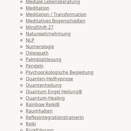
Mediale Lebensberatung
Meditation
Meditation / Transformation
Meditatives Bogenschießen
MindShift-27
Naturwahrnehmung
NLP
Numerologie
Osteopath
Palmblattlesung
Pendeln
Psychoonkologische Begleitung
Quanten-Heilhypnose
Quantenheilung
Quantum Engel Heilung®
Quantum-Healing
Rainbow Reiki®
Raumhalten
Reflexintegrationstrainerin
Reiki
Rückführung