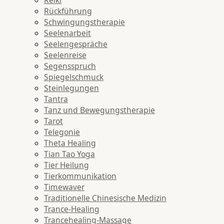
Rückführung
Schwingungstherapie
Seelenarbeit
Seelengespräche
Seelenreise
Segensspruch
Spiegelschmuck
Steinlegungen
Tantra
Tanz und Bewegungstherapie
Tarot
Telegonie
Theta Healing
Tian Tao Yoga
Tier Heilung
Tierkommunikation
Timewaver
Traditionelle Chinesische Medizin
Trance-Healing
Trancehealing-Massage