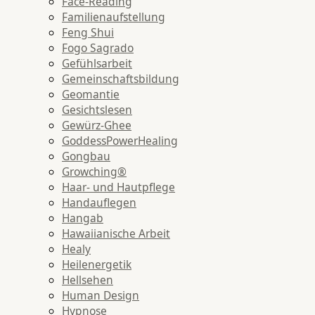
Face-Reading
Familienaufstellung
Feng Shui
Fogo Sagrado
Gefühlsarbeit
Gemeinschaftsbildung
Geomantie
Gesichtslesen
Gewürz-Ghee
GoddessPowerHealing
Gongbau
Growching®
Haar- und Hautpflege
Handauflegen
Hangab
Hawaiianische Arbeit
Healy
Heilenergetik
Hellsehen
Human Design
Hypnose