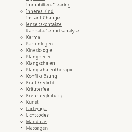
Immobilien-Clearing
Inneres Kind
Instant Change
Jenseitskontakte
Kabbala-Geburtsanalyse
Karma
Kartenlegen
Kinesiologie
Klangheiler
Klangschalen
Klangschalentherapie
Konfliktlösung
Kraft-Gedicht
Kräuterfee
Krebsbegleitung
Kunst
Lachyoga
Lichtcodes
Mandalas
Massagen