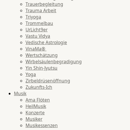
Trauerbegleitung
Trauma Arbeit
Triyoga
Trommelbau
UrLicht9er
Vastu Vidya
Vedische Astrologie
VinaMa®
Wertschätzung
Wirbelsäulenbegradigung
Yin Shin-Jyutsu
Yoga
Zirbeldrüsenöffnung
Zukunfts-Ich
Musik
Ama Flöten
HeilMusik
Konzerte
Musiker
Musikessenzen