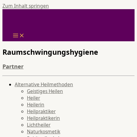
Zum Inhalt springen
Raumschwingungshygiene
Partner
Alternative Heilmethoden
Geistiges Heilen
Heiler
Heilerin
Heilpraktiker
Heilpraktikerin
Lichtheiler
Naturkosmetik