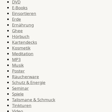
DVD
E-Books
Einsortieren
Erde
Ernährung
Ghee
Hörbuch
Kartendecks
Kosmetik
Meditation
MP3
Musik
Poster
Räucherware
Schutz & Energie
Seminar
Spiele
Talismane & Schmuck
Tinkturen
Video