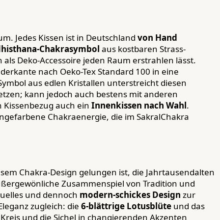
um. Jedes Kissen ist in Deutschland
von Hand
dhisthana-Chakrasymbol
aus kostbaren Strass-
 als Deko-Accessoire jeden Raum erstrahlen lässt.
derkante nach Oeko-Tex Standard 100 in eine
mbol aus edlen Kristallen unterstreicht diesen
 setzen; kann jedoch auch bestens mit anderen
n Kissenbezug auch ein
Innenkissen nach Wahl
.
rangefarbene Chakraenergie, die im SakralChakra
diesem Chakra-Design gelungen ist, die Jahrtausendalten
s außergewönliche Zusammenspiel von Tradition und
ituelles und dennoch
modern-schickes Design
zur
leganz zugleich: die
6-blättrige Lotusblüte
und das
Kreis und die Sichel in changierenden Akzenten