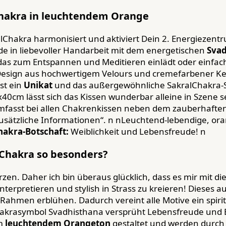
Chakra in leuchtendem Orange
lChakra harmonisiert und aktiviert Dein 2. Energiezentr
e in liebevoller Handarbeit mit dem energetischen
Sva
 das zum Entspannen und Meditieren einlädt oder einfach
Design aus hochwertigem Velours und cremefarbener Ke
st ein
Uni
kat
und das außergewöhnliche SakralChakra-Sy
x40cm lässt sich das Kissen wunderbar alleine in Szene
mfasst bei allen Chakrenkissen neben dem zauberhafte
„Zusätzliche Informationen“. n nLeuchtend-lebendige, o
hakra-Botschaft:
Weiblichkeit und Lebensfreude! n
lChakra so besonders?
rzen. Daher ich bin überaus glücklich, dass es mir mit 
nterpretieren und stylish in Strass zu kreieren! Diese
Rahmen erblühen. Dadurch vereint alle Motive ein spir
akrasymbol Svadhisthana versprüht Lebensfreude und E
em
leuchtendem Orangeton
gestaltet und werden durch 