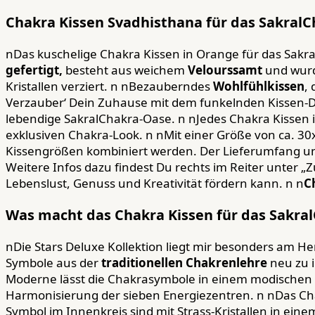
Chakra Kissen Svadhisthana für das Sakral
nDas kuschelige Chakra Kissen in Orange für das Sakra
gefertigt,
besteht aus weichem
Velourssamt
und wurd
Kristallen verziert. n nBezauberndes
Wohlfühlkissen
,
Verzauber‘ Dein Zuhause mit dem funkelnden Kissen-
lebendige SakralChakra-Oase. n nJedes Chakra Kissen i
exklusiven Chakra-Look. n nMit einer Größe von ca. 30
Kissengrößen kombiniert werden. Der Lieferumfang u
Weitere Infos dazu findest Du rechts im Reiter unter 
Lebenslust, Genuss und Kreativität fördern kann. n n
C
Was macht das Chakra Kissen für das Sakra
nDie Stars Deluxe Kollektion liegt mir besonders am He
Symbole aus der
traditionellen Chakrenlehre
neu zu i
Moderne lässt die Chakrasymbole in einem modischen 
Harmonisierung der sieben Energiezentren. n nDas Ch
Symbol im Innenkreis sind mit Strass-Kristallen in ein