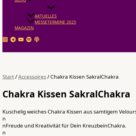
AKTUELLES
MESSETERMINE 2025
MAGAZIN
Suchen
Start
/
Accessoires
/ Chakra Kissen SakralChakra
Chakra Kissen SakralChakra
Kuschelig weiches Chakra Kissen aus samtigem Velour
n
nFreude und Kreativität für Dein KreuzbeinChakra.
n