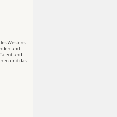
 des Westens
inden und
 Talent und
annen und das