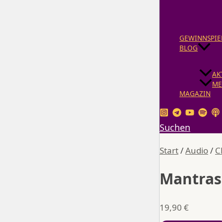
GEWINNSPIE
BLOG
AK
ME
MAGAZIN
Suchen
Start
/
Audio
/
C
Mantras 
19,90
€