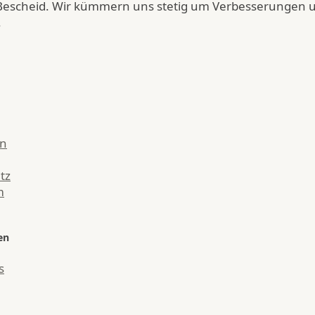
Bescheid. Wir kümmern uns stetig um Verbesserungen 
.
en
tz
m
en
s