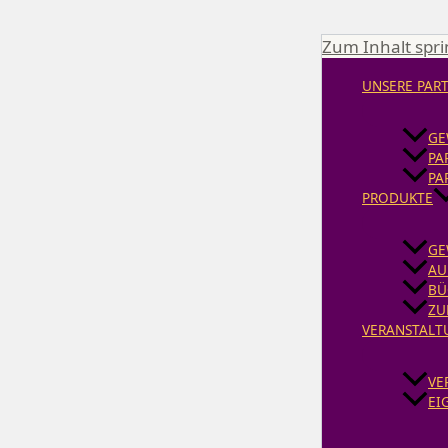
Zum Inhalt spr
UNSERE PAR
GE
PA
PA
PRODUKTE
GE
AU
BÜ
ZU
VERANSTALT
VE
EI