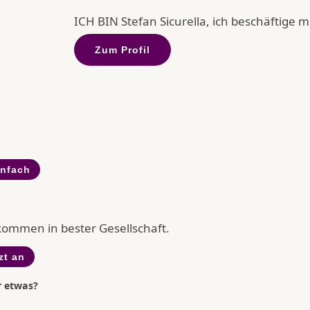
ICH BIN Stefan Sicurella, ich beschäftige mic
Zum Profil
infach
llkommen in bester Gesellschaft.
zt an
r etwas?