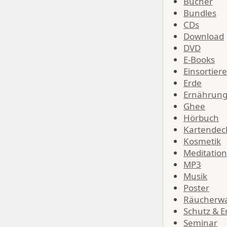
Bücher
Bundles
CDs
Download
DVD
E-Books
Einsortier
Erde
Ernährun
Ghee
Hörbuch
Kartendec
Kosmetik
Meditation
MP3
Musik
Poster
Räucherw
Schutz & E
Seminar