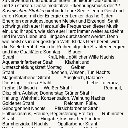
zu verwenden und dadurch euren Lichtkörper aufzuladen
und zu stärken. Diese meditative Erkennungsmusik der
12
Kosmischen Strahlen
verbindet eure Seele, euren Geist und
euren Körper mit der Energie der Lenker, das heißt den
Energien der aufgestiegenen Meister und Erzengel. Sanft
schwingt sich euer Herz auf die Frequenzen dieser Musik
ein, und ihr spürt, wie sich euer Herz immer weiter ausdehnt
und ihr von Liebe und Hingabe durchströmt werdet. Denn
wie heißt es in der geistigen Welt: Ist das Herz bereit, wird
die Seele berührt. Hier die Reihenfolge der Strahlenenergien
und ihre Qualitäten: Sonntag Blauer
Strahl Kraft, Mut, göttlicher Wille Nachts
Aquamarinfarbener Strahl Klarheit und
Unterscheidungskraft Montag Gelber
Strahl Erkennen, Wissen, Tun Nachts
Magentafarbener Strahl Ausgleich, Balance
Dienstag Rosa Strahl Liebe, Toleranz,
Freiheit Mittwoch Weißer Strahl Reinheit,
Disziplin, Aufstieg Donnerstag Grüner Strahl
Heilung, Wahrheit, Konzentration, Weihung Nachts
Goldener Strahl Reichtum, Fülle,
Geborgenheit Nachts Pfirsichfarbener Strahl
Enthusiasmus, Freude, Begeisterung Freitag Rubinroter
Strahl Hingabe, kosmischer Frieden,
Barmherzigkeit Nachts Opalfarbener Strahl