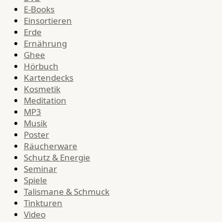
E-Books
Einsortieren
Erde
Ernährung
Ghee
Hörbuch
Kartendecks
Kosmetik
Meditation
MP3
Musik
Poster
Räucherware
Schutz & Energie
Seminar
Spiele
Talismane & Schmuck
Tinkturen
Video