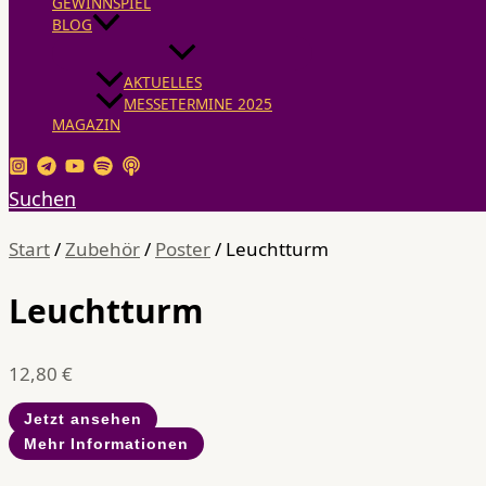
GEWINNSPIEL
BLOG
AKTUELLES
MESSETERMINE 2025
MAGAZIN
Suchen
Start
/
Zubehör
/
Poster
/ Leuchtturm
Leuchtturm
12,80
€
Jetzt ansehen
Mehr Informationen