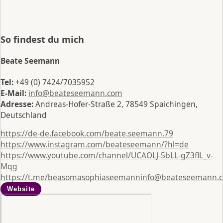
So findest du mich
Beate Seemann
Tel:
+49 (0) 7424/7035952
E-Mail:
info@beateseemann.com
Adresse:
Andreas-Hofer-Straße 2, 78549 Spaichingen,
Deutschland
https://de-de.facebook.com/beate.seemann.79
https://www.instagram.com/beateseemann/?hl=de
https://www.youtube.com/channel/UCAOLJ-5bLL-gZ3flL_v-
Mqg
https://t.me/beasomasophiaseemann
info@beateseemann.
Website