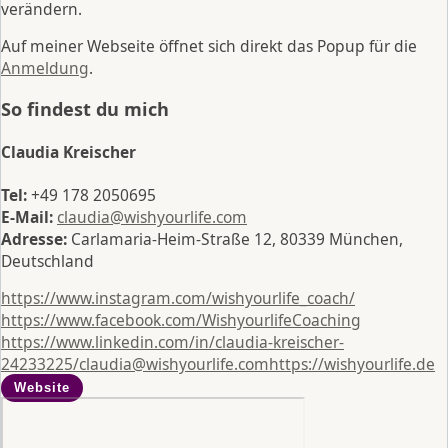
verändern.
Auf meiner Webseite öffnet sich direkt das Popup für die
Anmeldung
.
So findest du mich
Claudia Kreischer
Tel:
+49 178 2050695
E-Mail:
claudia@wishyourlife.com
Adresse:
Carlamaria-Heim-Straße 12, 80339 München,
Deutschland
https://www.instagram.com/wishyourlife_coach/
https://www.facebook.com/WishyourlifeCoaching
https://www.linkedin.com/in/claudia-kreischer-
24233225/
claudia@wishyourlife.com
https://wishyourlife.de
Website