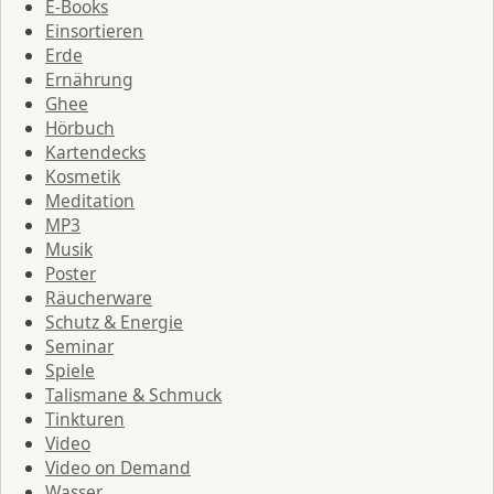
E-Books
Einsortieren
Erde
Ernährung
Ghee
Hörbuch
Kartendecks
Kosmetik
Meditation
MP3
Musik
Poster
Räucherware
Schutz & Energie
Seminar
Spiele
Talismane & Schmuck
Tinkturen
Video
Video on Demand
Wasser