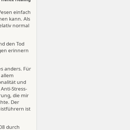
 Wesen einfach
en kann. Als
elativ normal
nd den Tod
igen erinnern
es anders. Für
 allem
nalität und
nti-Stress-
rung, die mir
hte. Der
stführern ist
008 durch