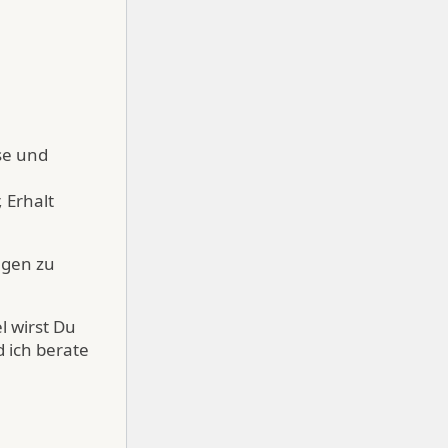
se und
 Erhalt
ngen zu
l wirst Du
 ich berate