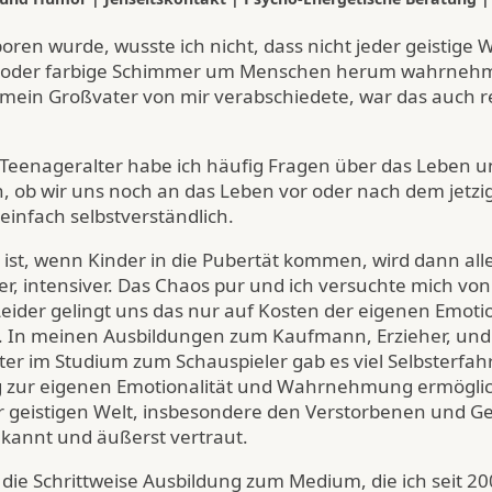
boren wurde, wusste ich nicht, dass nicht jeder geistige
, oder farbige Schimmer um Menschen herum wahrnehm
mein Großvater von mir verabschiedete, war das auch r
 Teenageralter habe ich häufig Fragen über das Leben u
ch, ob wir uns noch an das Leben vor oder nach dem jetz
einfach selbstverständlich.
 ist, wenn Kinder in die Pubertät kommen, wird dann all
r, intensiver. Das Chaos pur und ich versuchte mich von
eider gelingt uns das nur auf Kosten der eigenen Emotio
n meinen Ausbildungen zum Kaufmann, Erzieher, und A
ter im Studium zum Schauspieler gab es viel Selbsterfah
zur eigenen Emotionalität und Wahrnehmung ermöglic
geistigen Welt, insbesondere den Verstorbenen und Gei
ekannt und äußerst vertraut.
 die Schrittweise Ausbildung zum Medium, die ich seit 2