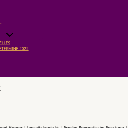
L
ELLES
ETERMINE 2025
k
und Humor | Jenseitskontakt | Psycho-Energetische Beratung |