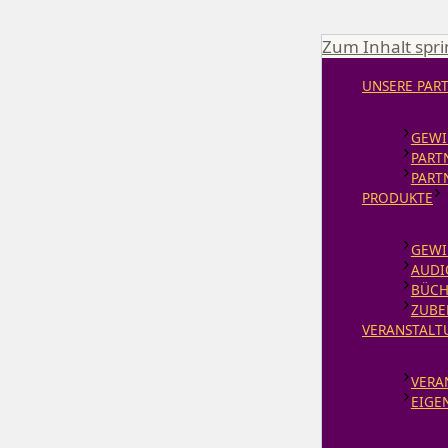
Zum Inhalt spr
UNSERE PAR
GEWI
PART
PART
PRODUKTE
GEWI
AUDI
BÜCH
ZUBE
VERANSTALT
VERA
EIGE