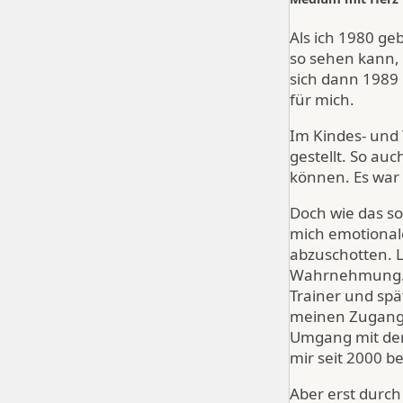
Als ich 1980 ge
so sehen kann
sich dann 1989 
für mich.
Im Kindes- und
gestellt. So au
können. Es war 
Doch wie das so
mich emotionale
abzuschotten. L
Wahrnehmung. I
Trainer und spä
meinen Zugang 
Umgang mit der 
mir seit 2000 b
Aber erst durch