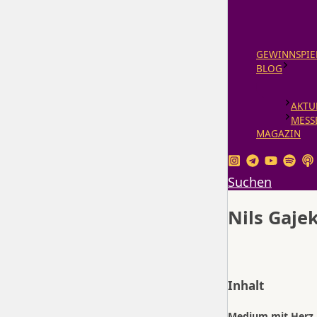
GEWINNSPIE
BLOG
AKTU
MESS
MAGAZIN
Suchen
Nils Gaje
Inhalt
Medium mit Herz 