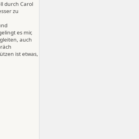
l durch Carol
esser zu
und
elingt es mir,
gleiten, auch
präch
tzen ist etwas,