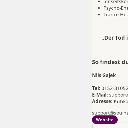
Jenseitsko
Psycho-En
Trance Hea
„Der Tod i
So findest d
Nils Gajek
Tel:
0152-3105
E-Mail:
support
Adresse:
Kuhka
support@soulna
Website