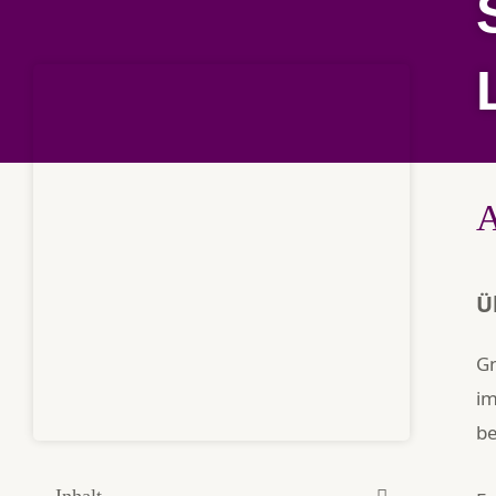
A
Ü
Gn
im
be
Inhalt