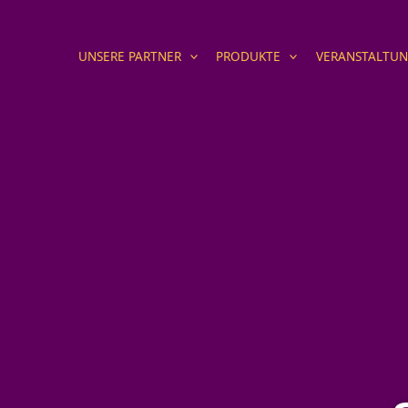
Zum
Inhalt
UNSERE PARTNER
PRODUKTE
VERANSTALTU
springen