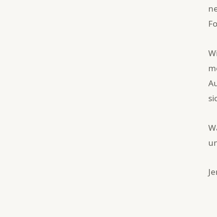
ne
Fo
Wi
me
A
si
Wa
un
Je