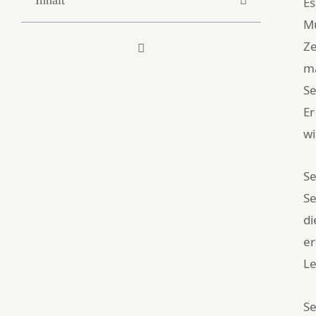
Es
Mu
Ze
ma
Se
Er
wi
Se
Se
di
er
Le
Se