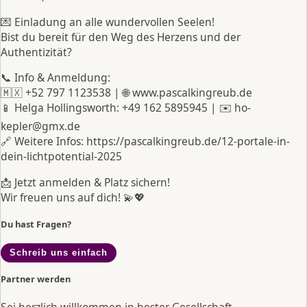
💌 Einladung an alle wundervollen Seelen!
Bist du bereit für den Weg des Herzens und der
Authentizität?
📞 Info & Anmeldung:
🇲🇽 +52 797 1123538 | 🌐 www.pascalkingreub.de
📱 Helga Hollingsworth: +49 162 5895945 | ✉️ ho-
kepler@gmx.de
🔗 Weitere Infos: https://pascalkingreub.de/12-portale-in-
dein-lichtpotential-2025
📩 Jetzt anmelden & Platz sichern!
Wir freuen uns auf dich! 💫💖
Du hast Fragen?
Schreib uns einfach
Partner werden
Sei herzlich willkommen in bester Gesellschaft.