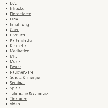
DVD
E-Books
Einsortieren
Erde
Ernährung
Ghee
Hörbuch
Kartendecks
Kosmetik
Meditation
MP3
Musik
Poster
Räucherware
Schutz & Energie
Seminar
Spiele
Talismane & Schmuck
Tinkturen
Video