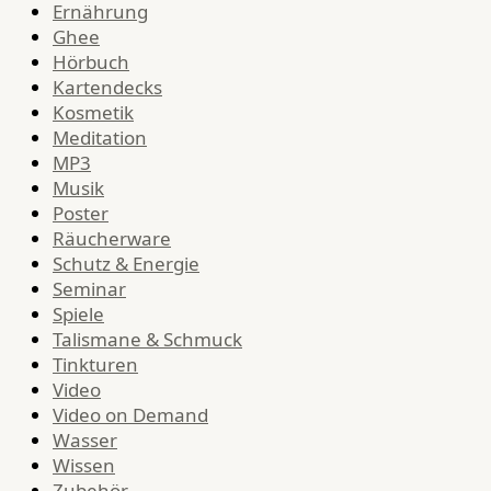
Ernährung
Ghee
Hörbuch
Kartendecks
Kosmetik
Meditation
MP3
Musik
Poster
Räucherware
Schutz & Energie
Seminar
Spiele
Talismane & Schmuck
Tinkturen
Video
Video on Demand
Wasser
Wissen
Zubehör