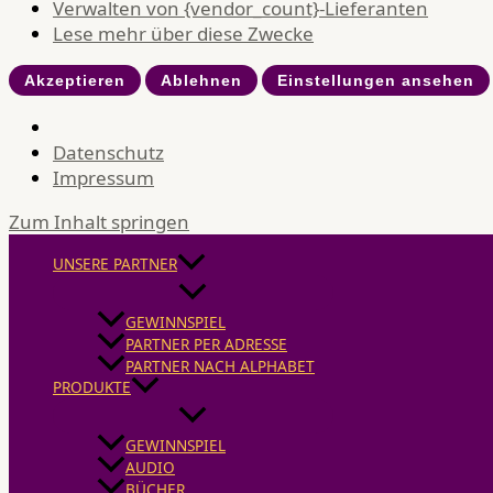
Verwalten von {vendor_count}-Lieferanten
Lese mehr über diese Zwecke
Akzeptieren
Ablehnen
Einstellungen ansehen
Datenschutz
Impressum
Zum Inhalt springen
UNSERE PARTNER
GEWINNSPIEL
PARTNER PER ADRESSE
PARTNER NACH ALPHABET
PRODUKTE
GEWINNSPIEL
AUDIO
BÜCHER