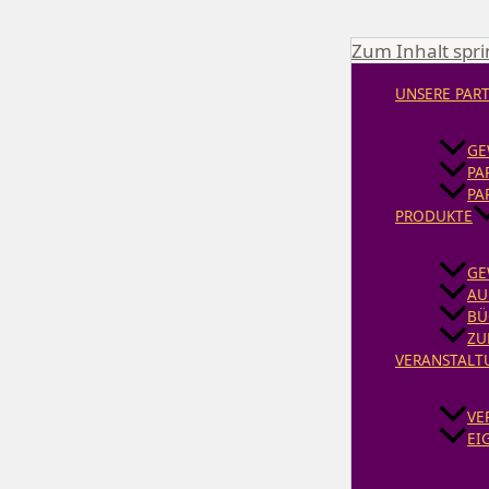
Zum Inhalt spr
UNSERE PAR
GE
PA
PA
PRODUKTE
GE
AU
BÜ
ZU
VERANSTALT
VE
EI