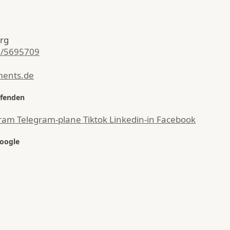
rg
0/5695709
ments.de
ufenden
gram
Telegram-plane
Tiktok
Linkedin-in
Facebook
Google