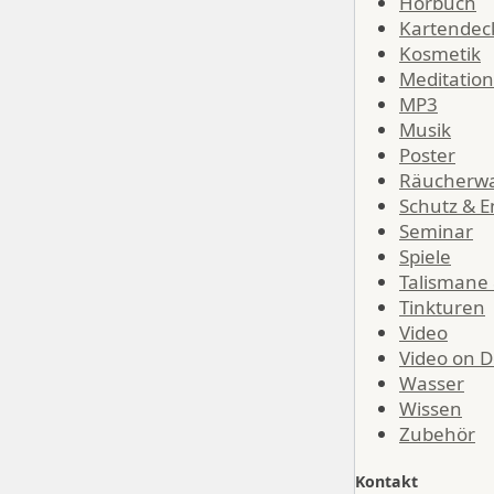
Hörbuch
Kartendec
Kosmetik
Meditation
MP3
Musik
Poster
Räucherw
Schutz & E
Seminar
Spiele
Talismane
Tinkturen
Video
Video on 
Wasser
Wissen
Zubehör
Kontakt