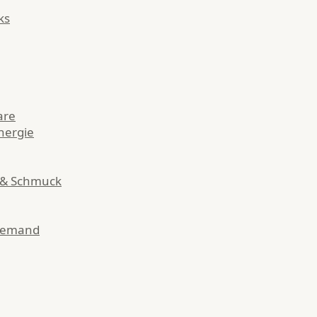
ks
are
nergie
 & Schmuck
Demand