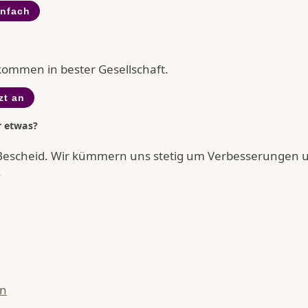
infach
llkommen in bester Gesellschaft.
zt an
r etwas?
Bescheid. Wir kümmern uns stetig um Verbesserungen 
.
en