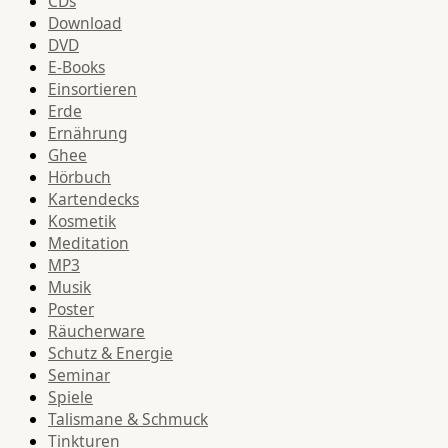
CDs
Download
DVD
E-Books
Einsortieren
Erde
Ernährung
Ghee
Hörbuch
Kartendecks
Kosmetik
Meditation
MP3
Musik
Poster
Räucherware
Schutz & Energie
Seminar
Spiele
Talismane & Schmuck
Tinkturen