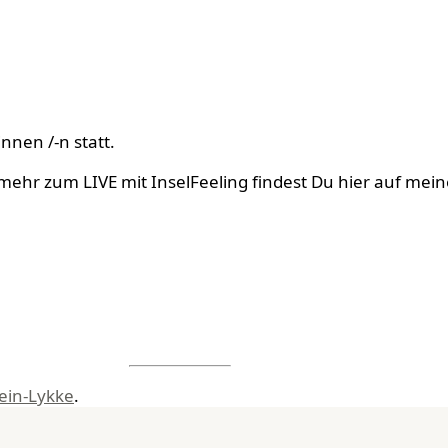
nnen /-n statt.
mehr zum LIVE mit InselFeeling findest Du hier auf mei
ein-Lykke
.