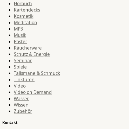
Hörbuch
Kartendecks
Kosmetik
Meditation
MP3
Musik
Poster
Räucherware
Schutz & Energie
Seminar
Spiele
Talismane & Schmuck
Tinkturen
Video
Video on Demand
Wasser
Wissen
Zubehör
Kontakt