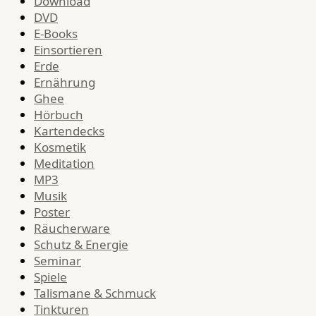
Download
DVD
E-Books
Einsortieren
Erde
Ernährung
Ghee
Hörbuch
Kartendecks
Kosmetik
Meditation
MP3
Musik
Poster
Räucherware
Schutz & Energie
Seminar
Spiele
Talismane & Schmuck
Tinkturen