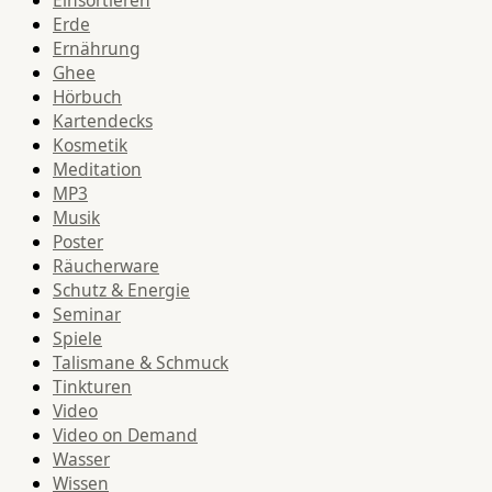
Einsortieren
Erde
Ernährung
Ghee
Hörbuch
Kartendecks
Kosmetik
Meditation
MP3
Musik
Poster
Räucherware
Schutz & Energie
Seminar
Spiele
Talismane & Schmuck
Tinkturen
Video
Video on Demand
Wasser
Wissen