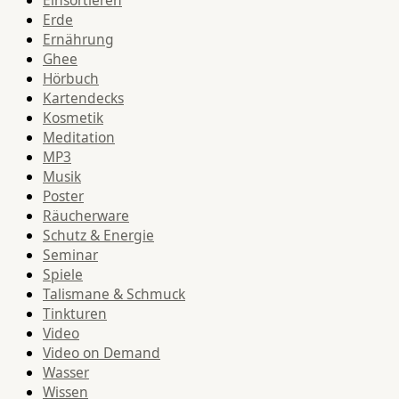
Einsortieren
Erde
Ernährung
Ghee
Hörbuch
Kartendecks
Kosmetik
Meditation
MP3
Musik
Poster
Räucherware
Schutz & Energie
Seminar
Spiele
Talismane & Schmuck
Tinkturen
Video
Video on Demand
Wasser
Wissen