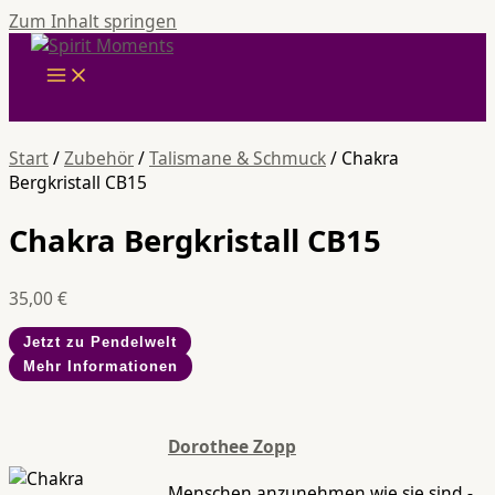
Zum Inhalt springen
Start
/
Zubehör
/
Talismane & Schmuck
/ Chakra
Bergkristall CB15
Chakra Bergkristall CB15
35,00
€
Jetzt zu Pendelwelt
Mehr Informationen
Dorothee Zopp
Menschen anzunehmen wie sie sind -