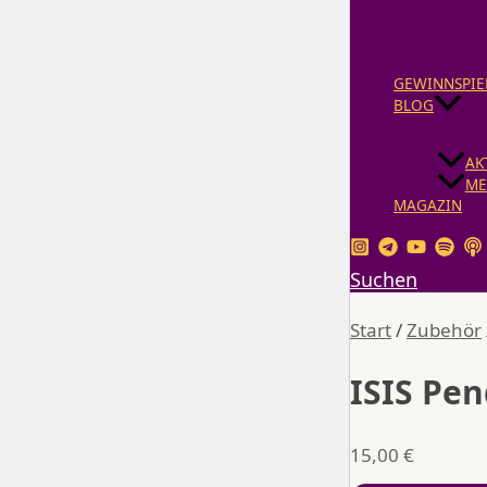
GEWINNSPIE
BLOG
AK
ME
MAGAZIN
Suchen
Start
/
Zubehör
ISIS Pen
15,00
€