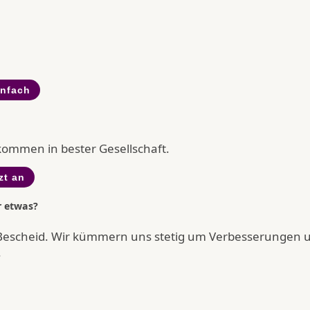
infach
llkommen in bester Gesellschaft.
zt an
r etwas?
Bescheid. Wir kümmern uns stetig um Verbesserungen 
.