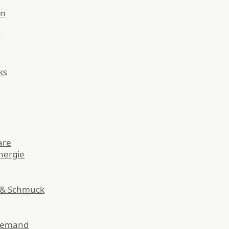
en
g
ks
are
nergie
 & Schmuck
Demand