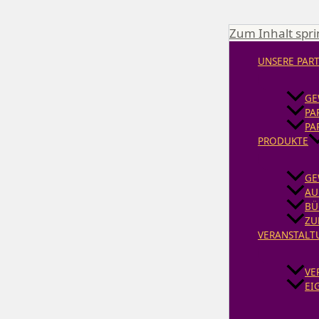
Zum Inhalt spr
UNSERE PAR
GE
PA
PA
PRODUKTE
GE
AU
BÜ
ZU
VERANSTALT
VE
EI