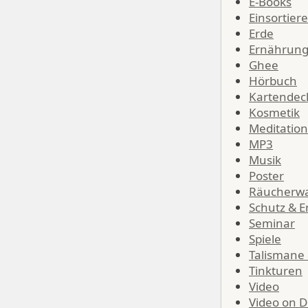
E-Books
Einsortier
Erde
Ernährun
Ghee
Hörbuch
Kartendec
Kosmetik
Meditation
MP3
Musik
Poster
Räucherw
Schutz & E
Seminar
Spiele
Talismane
Tinkturen
Video
Video on 