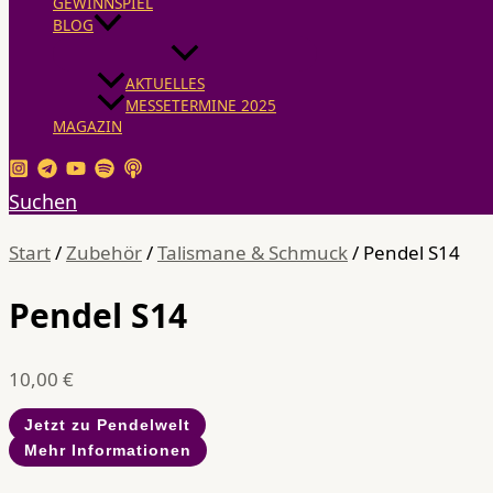
GEWINNSPIEL
BLOG
AKTUELLES
MESSETERMINE 2025
MAGAZIN
Suchen
Start
/
Zubehör
/
Talismane & Schmuck
/ Pendel S14
Pendel S14
10,00
€
Jetzt zu Pendelwelt
Mehr Informationen