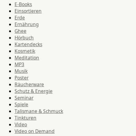
E-Books
Einsortieren
Erde
Ernährung
Ghee
Hörbuch
Kartendecks
Kosmetik
Meditation
MP3
Musik
Poster
Räucherware
Schutz & Energie
Seminar
Spiele
Talismane & Schmuck
Tinkturen
Video
Video on Demand