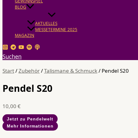
GEWINNSPIEL
BLOG
AKTUELLES
MESSETERMINE 2025
MAGAZIN
Suchen
Start
/
Zubehör
/
Talismane & Schmuck
/ Pendel S20
Pendel S20
10,00
€
Jetzt zu Pendelwelt
Mehr Informationen